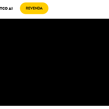
OSE
REVENDA
TCO AI
EROL
S
BLOG
CONTATO
EN