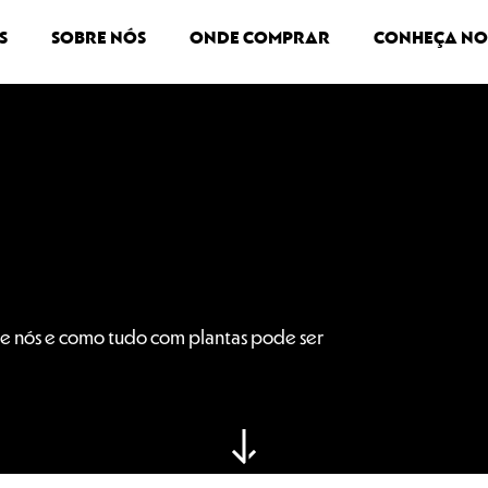
LACT
S
SOBRE NÓS
ONDE COMPRAR
CONHEÇA NO
COLEST
ERGUNTAS FREQUENTES
RESTAURANTES E MERCADO
GLÚT
e nós e como tudo com plantas pode ser