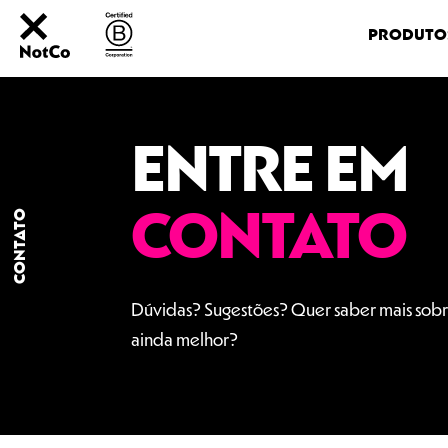
PRODUTO
NOT
SHAKE
CONHEÇA GIUSEPPE
P
NOT
CREME
NOT
MAYO
ENTRE EM
CONTATO
CONTATO
Dúvidas? Sugestões? Quer saber mais sobr
ainda melhor?