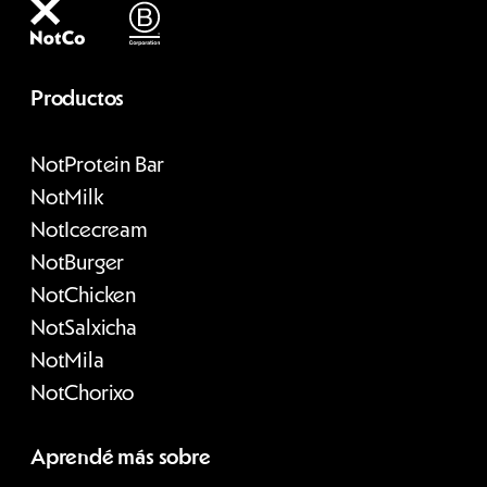
Productos
Not
Protein Bar
Not
Milk
Not
Icecream
Not
Burger
Not
Chicken
Not
Salxicha
Not
Mila
Not
Chorixo
Aprendé más sobre