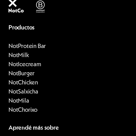
Productos
Not
Protein Bar
Not
Milk
Not
Icecream
Not
Burger
Not
Chicken
Not
Salxicha
Not
Mila
Not
Chorixo
Aprendé más sobre