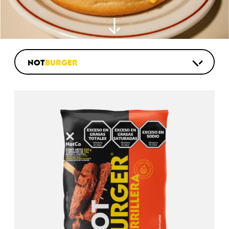
NOT
BURGER
NOT
PROTEIN BAR
NOT
ICECREAM
NOT
CHICKEN
NOT
SALXICHA
NOT
MILA
NOT
CHORIXO