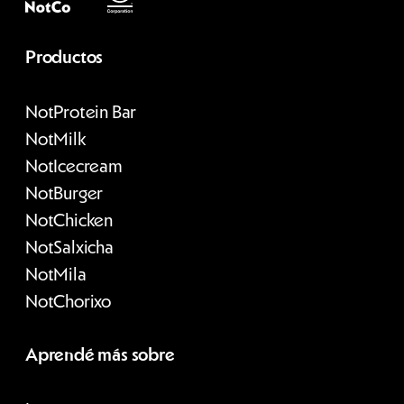
Productos
Not
Protein Bar
Not
Milk
Not
Icecream
Not
Burger
Not
Chicken
Not
Salxicha
Not
Mila
Not
Chorixo
Aprendé más sobre