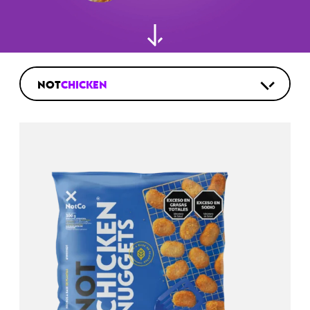
NOT
CHICKEN
NOT
PROTEIN BAR
NOT
ICECREAM
NOT
BURGER
NOT
SALXICHA
NOT
MILA
NOT
CHORIXO