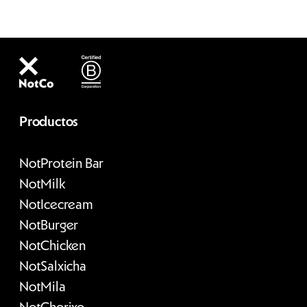
Productos
Not
Protein Bar
Not
Milk
Not
Icecream
Not
Burger
Not
Chicken
Not
Salxicha
Not
Mila