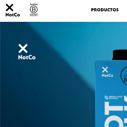
NOT
MAYO
PRODUCTOS
NOT
ICECREAM
CONOCE A GIUSEPPE
PREGUNTAS 
NOT
CHICKEN
NOT
HOTDOG