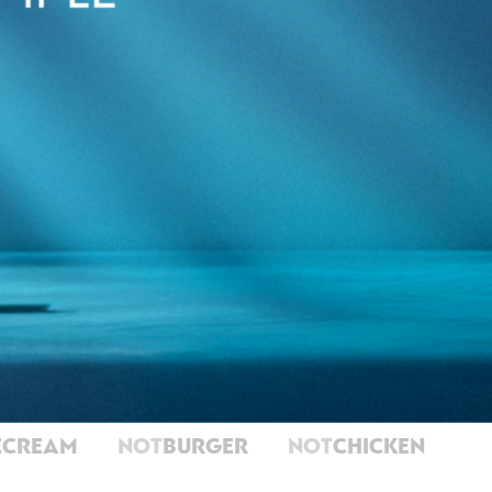
ECREAM
NOT
BURGER
NOT
CHICKEN