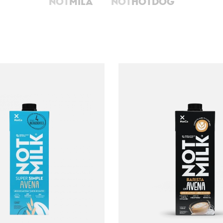
NOT
MILA
NOT
HOTDOG