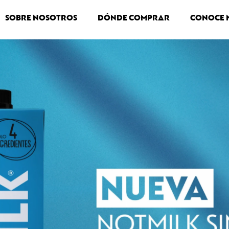
NOT
MILK
SOBRE NOSOTROS
DÓNDE COMPRAR
CONOCE 
NOT
BURGER
FRECUENTES
NOTCO SQUAD
PRENSA
FOOD
NOT
MILA
NOT
CHORI