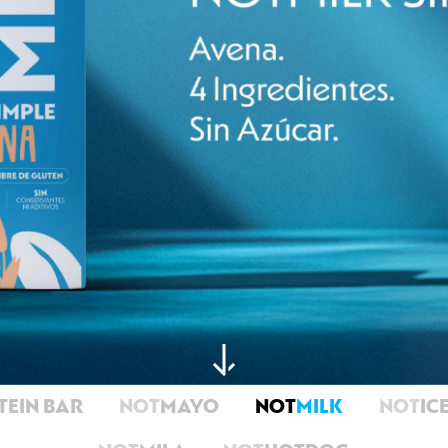
TEIN BAR
NOT
MAYO
NOT
MILK
NOT
IC