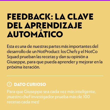
PUNTAJE/DELTA*
FEEDBACK: LA CLAVE
(*)Puntuación: es simplemente la diferencia entre el objetivo y la
receta que da Giuseppe. Por lo tanto, con una puntuación/delta
más baja, tenemos una receta mejor y similar.
DEL APRENDIZAJE
AUTOMÁTICO
Esta es una de nuestras partes más importantes del
desarrollo de un NotProduct: los Chefs y el NotCo
Squad prueban las recetas y dan su opinión a
Giuseppe, para que pueda aprender y mejorar en la
próxima iteración.
DATO CURIOSO
Para que Giuseppe sea cada vez más inteligente,
¡nuestro chef investigador prueba más de 100
recetas cada mes!