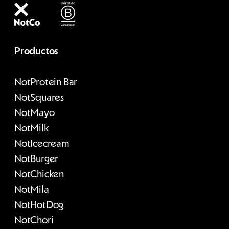
Productos
Not
Protein Bar
Not
Squares
Not
Mayo
Not
Milk
Not
Icecream
Not
Burger
Not
Chicken
Not
Mila
Not
HotDog
Not
Chori