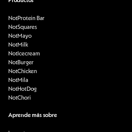
Productos
Not
Protein Bar
Not
Squares
Not
Mayo
Not
Milk
Not
Icecream
Not
Burger
Not
Chicken
Not
Mila
Not
HotDog
Not
Chori
Aprende más sobre